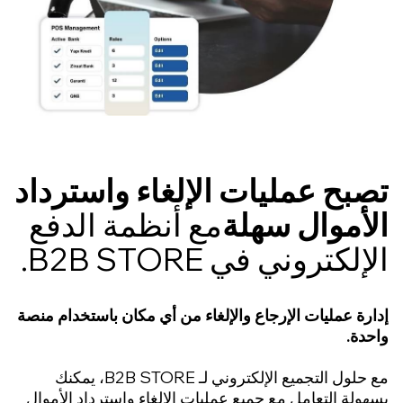
بح عمليات الإلغاء واسترداد
أموال سهلة
مع أنظمة الدفع
إلكتروني في B2B STORE.
رة عمليات الإرجاع والإلغاء من أي مكان باستخدام منصة
دة.
مع حلول التجميع الإلكتروني لـ B2B STORE، يمكنك
ولة التعامل مع جميع عمليات الإلغاء واسترداد الأموال