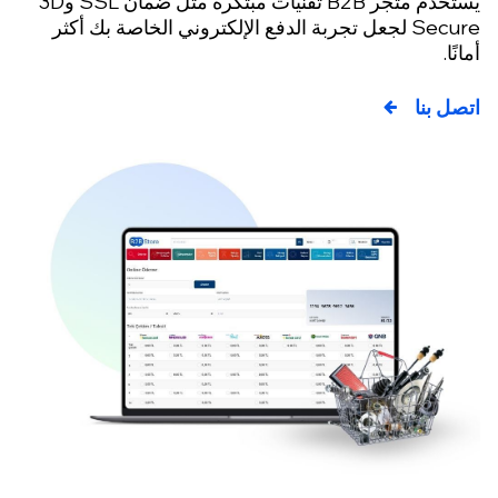
يستخدم متجر B2B تقنيات مبتكرة مثل ضمان SSL و3D
Secure لجعل تجربة الدفع الإلكتروني الخاصة بك أكثر
ًا.
ل بنا