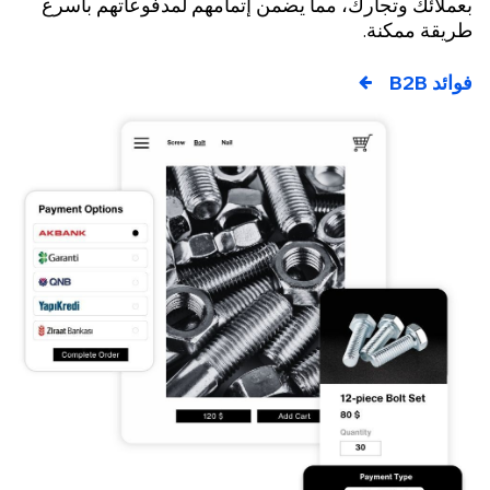
ملائك وتجارك، مما يضمن إتمامهم لمدفوعاتهم بأسرع
يقة ممكنة.
د B2B