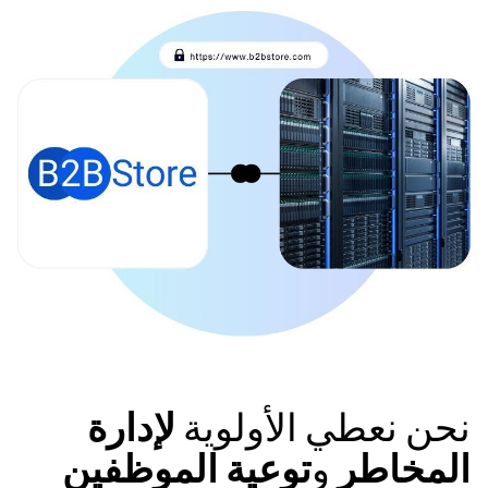
ن نعطي الأولوية
لإدارة
لمخاطر
و
توعية الموظفين