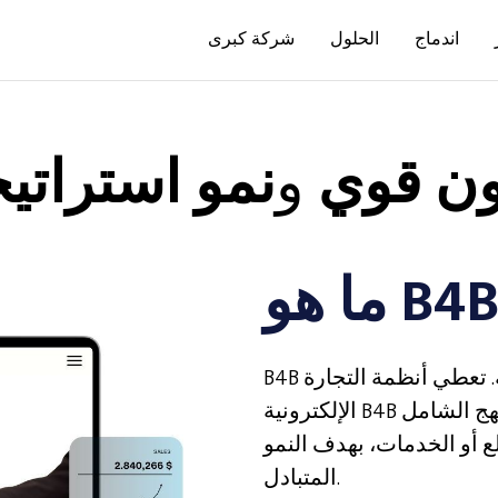
اندماج
الحلول
شركة كبرى
ون قوي
و
نمو استراتي
B4B هي أكثر من مجرد معاملة تجارية - إنها شراكة. تعطي أنظمة التجارة
الإلكترونية B4B الأولوية للتعاون والنجاح المشترك والنهج الشامل
لع أو الخدمات، بهدف النمو
المتبادل.