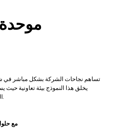
قوة B4B موحدة
يخلق هذا النموذج بيئة تعاونية حيث 
الشامل ونجاح النظام البيئي.
B4B مع ح