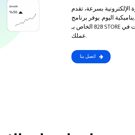
لكترونية بسرعة، تقدم B4B نهجًا
كية اليوم. يوفر برنامج B4B
الخاص بـ B2B STORE حلولاً مرنة من خلال التكيف مع التغييرات في
عملك.
اتصل بنا