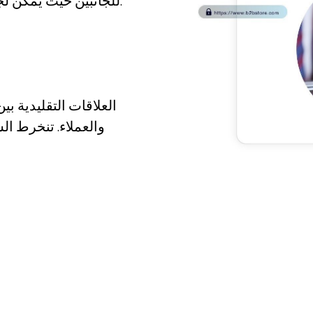
للجانبين حيث يمكن لجميع أصحاب المصلحة تحقيق أهداف مشتركة.
والعملاء. تنخرط ا