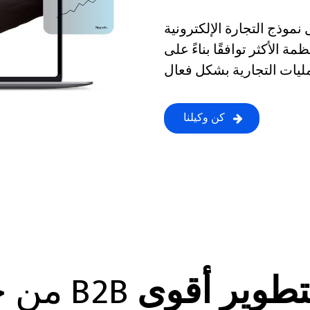
ج التجارة الإلكترونية B2B STORE B4B النجاح والنمو من خلال
 الأكثر توافقًا بناءً على
كن وكيلنا
تطوير أقوى