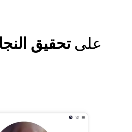
يركز B4B على
تحقيق النجا