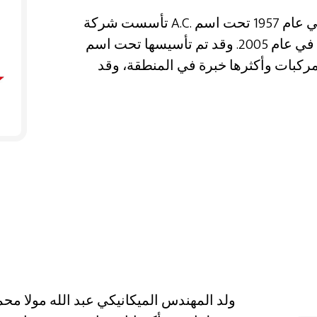
تأسست شركة A.C. على يد صباح الدين أكسان في عام 1957 تحت اسم Aksan Oto Fren،
وتم تأسيسها في عام 2005. وقد تم تأسيسها تحت اسم Aksan Otomotiv San.Tic.Ltd.Şti،
ركبات وأكثرها خبرة في المنطقة، وقد
ولد المهندس الميكانيكي عبد الله مولا م