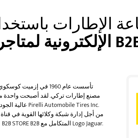
اعة الإطارات باستخد
لكترونية لمتاجر B2B
مصنع إطارات تركي. لقد أصبحت واحدة من
عالية الجودة التي
من أجل إدارة شبكة وكلائها القوية في قنا
بتغيير هيكلها الحالي واختارت نظام إدارة وكلاء B2B STORE B2B المتكامل مع Logo Jaguar.