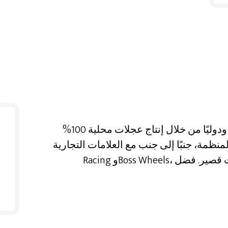
تشاغلاس للسيارات؛ وهي تقوم بالتوريد محليًا ودوليًا من خلال إنتاج عجلات محلية 100%
مة، جنبًا إلى جنب مع العلامات التجارية Rc
Racing وBoss Wheels، التي صنعت لنفسها اسمًا في الصناعة في وقت قصير. فضل