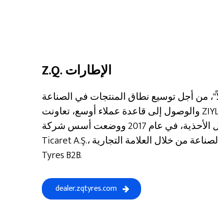
Z.Q. الإطارات
ولاً"، من أجل توسيع نطاق المنتجات في الصناعة
والوصول إلى قاعدة عملاء أوسع، تعاونت ZIYLAN TABAN و QUALCHEM، إحدى الشركات
الرائدة في صناعة نعال الأحذية، في عام 2017 ووضعت أسس شركة Qualchem ​​??Dış
Ticaret A.Ş.، ودخلت الصناعة من خلال العلامة التجارية Z&Q Polimer. اختار متجر ZQ
Tyres B2B.
dealer.zqtyres.com