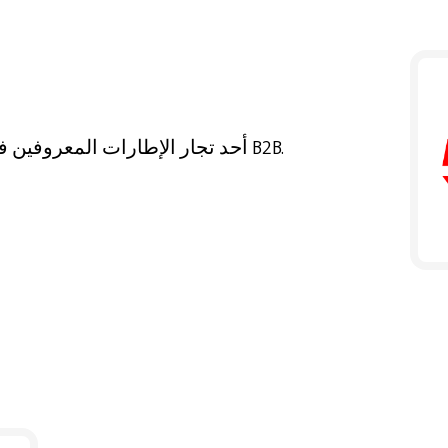
اختار Erkan Yılmaz Otomotiv، أحد تجار الإطارات المعروفين في إزمير، متجر B2B.