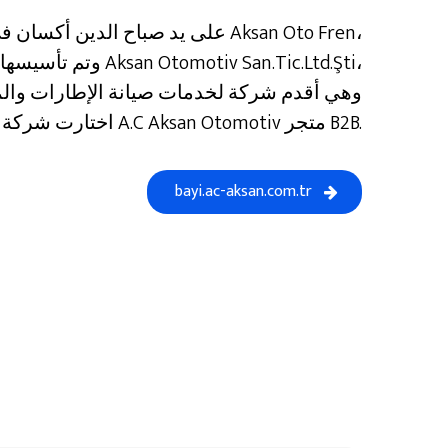
وهي أقدم شركة لخدمات صيانة الإطارات والم
اختارت شركة A.C Aksan Otomotiv متجر B2B.
bayi.ac-aksan.com.tr