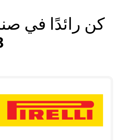
كن رائدًا في صن
الإ