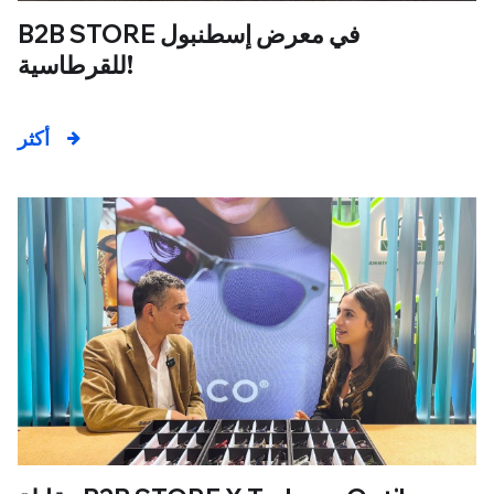
B2B STORE في معرض إسطنبول
للقرطاسية!
أكثر