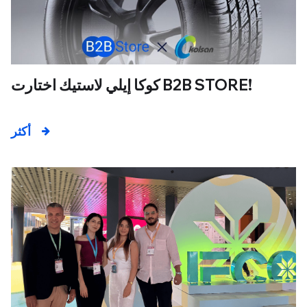
كوكا إيلي لاستيك اختارت B2B STORE!
أكثر