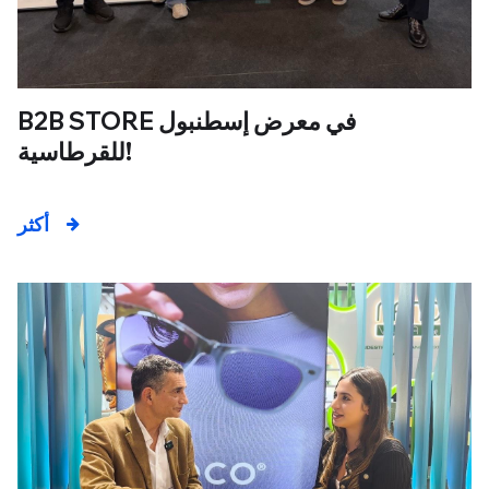
B2B STORE في معرض إسطنبول
للقرطاسية!
أكثر