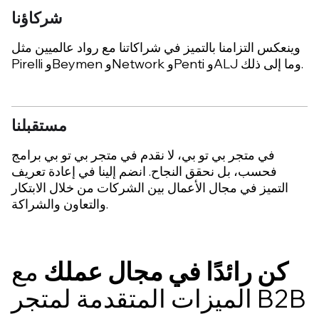
شركاؤنا
وينعكس التزامنا بالتميز في شراكاتنا مع رواد عالميين مثل
Pirelli وBeymen وNetwork وPenti وALJ وما إلى ذلك.
مستقبلنا
في متجر بي تو بي، لا نقدم في متجر بي تو بي برامج
فحسب، بل نحقق النجاح. انضم إلينا في إعادة تعريف
التميز في مجال الأعمال بين الشركات من خلال الابتكار
والتعاون والشراكة.
كن رائدًا في مجال عملك
مع
الميزات المتقدمة لمتجر B2B