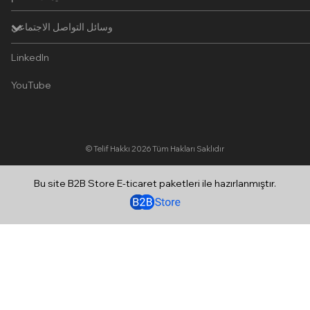
وسائل التواصل الاجتماعي
LinkedIn
YouTube
© Telif Hakkı 2026
Tüm Hakları Saklıdır
Bu site B2B Store E-ticaret paketleri ile hazırlanmıştır.