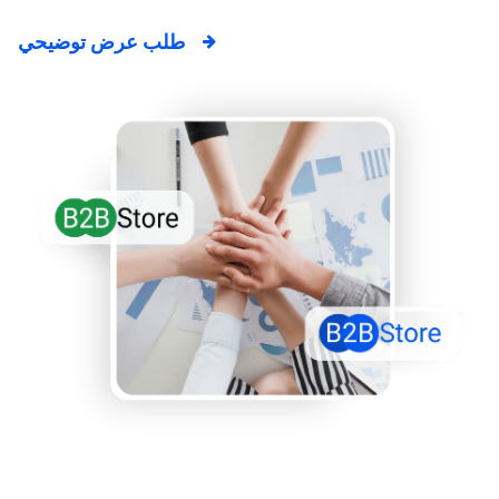
طلب عرض توضيحي